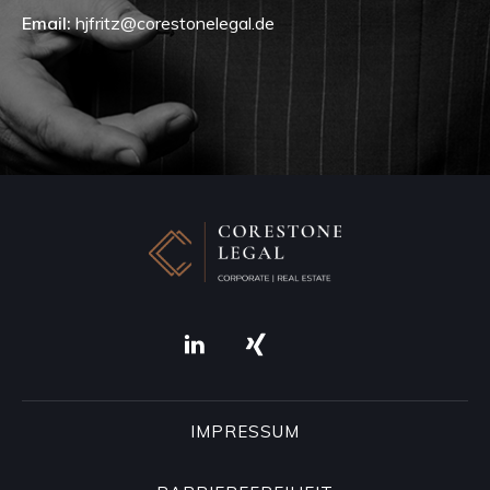
Email:
hjfritz@corestonelegal.de
IMPRESSUM