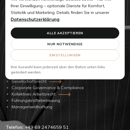
ZHAW Winterthur, Schweiz im Bereich Corporate
Ihrer Einwilligung – optionale Dienste für Komfort,
Governance (Unternehmensinterne
Statistik und Marketing. Details finden Sie in unserer
Untersuchungen)
Datenschutzerklärung
.
Mehrfache Auszeichnungen, u.a. Best Lawyers für
ALLE AKZEPTIEREN
Arbeitsrecht, seit 2017
NUR NOTWENDIGE
Mitglied der Ausschüsse Gesellschaftsrecht und
Europa der Bundesrechtsanwaltskammer,
EINSTELLUNGEN
Berlin/Brüssel, seit 2009
Ihre Auswahl kann jederzeit über den Button unten links
geändert werden.
Gesellschaftsrecht
Corporate Governance & Compliance
Kollektives Arbeitsrecht
Führungskräftebetreuung
Managementhaftung
Telefon:
+49 69 2474659 51