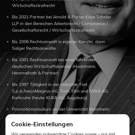
Wirtschaftsstrafrecht
Bis 2021 Partner bei Arnold & Porter Kaye Scholer
LLP in den Bereichen Arbeitsrecht / Compliance /
Gesellschaftsrecht / Wirtschaftsstrafrecht
Bis 2006 Rechtsanwalt in eigener Kanzlei, dann
Salger Rechtsanwälte
Bis 2001 Rechtsanwalt bei einer führenden
deutschen Wirtschaftskanzlei (Haarmann,
Hemmelrath & Partner)
Bis 1997 Tätigkeit in der Industrie: Fiat
S.p.A./IvecoMagirus AG, Turin, Ulm und IWKA AG,
Karlsruhe (heute: KUKA AG, Augsburg)
Promotionsstudium an der Universität Mannheim
Studium in Freiburg und London (LSE)
Cookie-Einstellungen
Lehraufträge an der Universität Regensburg und
Wir verwenden notwendige Cookies sowie – nur mit