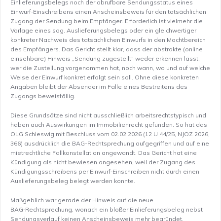
Einlieferungsbelegs noch der abrufbare Sendungsstatus eines
Einwurf‑Einschreibens einen Anscheinsbeweis für den tatsächlichen
Zugang der Sendung beim Empfänger. Erforderlich ist vielmehr die
Vorlage eines sog. Auslieferungsbelegs oder ein gleichwertiger
konkreter Nachweis des tatsächlichen Einwurfs in den Machtbereich
des Empfängers. Das Gericht stellt klar, dass der abstrakte (online
einsehbare) Hinweis „Sendung zugestellt“ weder erkennen lässt,
wer die Zustellung vorgenommen hat, noch wann, wo und auf welche
Weise der Einwurf konkret erfolgt sein soll. Ohne diese konkreten
Angaben bleibt der Absender im Falle eines Bestreitens des
Zugangs beweisfällig.
Diese Grundsätze sind nicht ausschließlich arbeitsrechtstypisch und
haben auch Auswirkungen im Immobilienrecht gefunden. So hat das
OLG Schleswig mit Beschluss vom 02.02.2026 (12 U 44/25, NJOZ 2026,
366) ausdrücklich die BAG-Rechtsprechung aufgegriffen und auf eine
mietrechtliche Fallkonstellation angewandt. Das Gericht hat eine
Kündigung als nicht bewiesen angesehen, weil der Zugang des
Kündigungsschreibens per Einwurf‑Einschreiben nicht durch einen
Auslieferungsbeleg belegt werden konnte.
Maßgeblich war gerade der Hinweis auf die neue
BAG‑Rechtsprechung, wonach ein bloßer Einlieferungsbeleg nebst
Sendungsverlauf keinen Anscheinsbeweis mehr begründet.