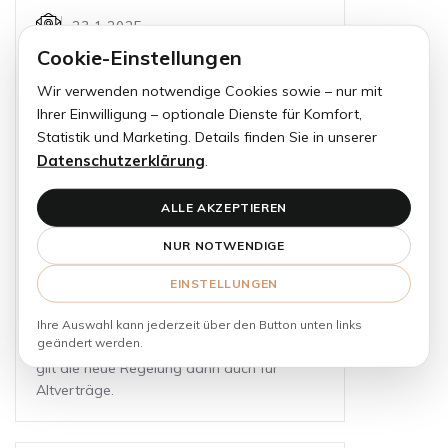
23.1.2025
Cookie-Einstellungen
Die Bedeutung des
Bürokratieentlastungsgesetzes
Wir verwenden notwendige Cookies sowie – nur mit
Ihrer Einwilligung – optionale Dienste für Komfort,
für das Schriftformerfordernis
Statistik und Marketing. Details finden Sie in unserer
Das IV. Bürokratieentlastungsgesetz (BEG
Datenschutzerklärung
.
IV) ist zum 1. Januar 2025 in Kraft getreten.
Die wohl bekannteste Neuregelung ist die
ALLE AKZEPTIEREN
Ersetzung der Schriftform durch die
Textform für Gewerbemietverhältnisse in §
NUR NOTWENDIGE
578 Abs. 1 S. 2 BGB. Künftig genügt bereits
die Textform. Für bereits bestehende
EINSTELLUNGEN
Mietverhältnisse gilt eine Übergangsfrist
von einem Jahr. Nach Ablauf der
Ihre Auswahl kann jederzeit über den Button unten links
geändert werden.
Übergangsfrist – ab dem 1. Januar 2026 –
gilt die neue Regelung dann auch für
Altverträge.