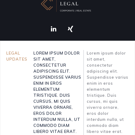
IMPRESSUM
LEGAL
LOREM IPSUM DOLOR
Lorem ipsum dolor
UPDATES
SIT AMET,
sit amet,
CONSECTETUR
consectetur
DATENSCHUTZ
ADIPISCING ELIT.
adipiscing elit.
SUSPENDISSE VARIUS
Suspendisse varius
ENIM IN EROS
enim in eros
ELEMENTUM
elementum
TRISTIQUE. DUIS
tristique. Duis
CURSUS, MI QUIS
cursus, mi quis
VIVERRA ORNARE,
viverra ornare,
EROS DOLOR
eros dolor
INTERDUM NULLA, UT
interdum nulla, ut
COMMODO DIAM
commodo diam
LIBERO VITAE ERAT.
libero vitae erat.