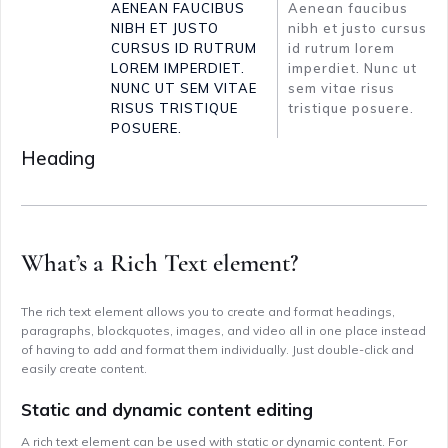
AENEAN FAUCIBUS
Aenean faucibus
NIBH ET JUSTO
nibh et justo cursus
CURSUS ID RUTRUM
id rutrum lorem
LOREM IMPERDIET.
imperdiet. Nunc ut
NUNC UT SEM VITAE
sem vitae risus
RISUS TRISTIQUE
tristique posuere.
POSUERE.
Heading
What’s a Rich Text element?
The rich text element allows you to create and format headings,
paragraphs, blockquotes, images, and video all in one place instead
of having to add and format them individually. Just double-click and
easily create content.
Static and dynamic content editing
A rich text element can be used with static or dynamic content. For